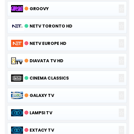
☆
🟠
GROOVY
☆
🟢
NETV TORONTO HD
☆
🔴
NETV EUROPE HD
☆
🟠
DIAVATA TV HD
☆
🟢
CINEMA CLASSICS
☆
🟠
GALAXY TV
☆
🔴
LAMPSI TV
☆
🔴
EXTACY TV