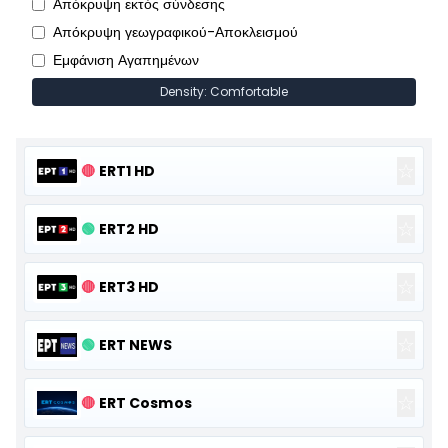
Απόκρυψη εκτός σύνδεσης
Απόκρυψη γεωγραφικού-Αποκλεισμού
Εμφάνιση Αγαπημένων
Density: Comfortable
☆
🔴
ERT1 HD
☆
🟢
ERT2 HD
☆
🔴
ERT3 HD
☆
🟢
ERT NEWS
☆
🔴
ERT Cosmos