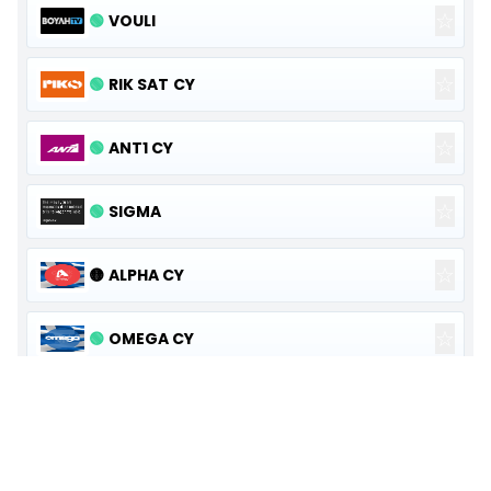
☆
🟢
VOULI
☆
🟢
RIK SAT CY
☆
🟢
ANT1 CY
☆
🟢
SIGMA
☆
🟡
ALPHA CY
☆
🟢
OMEGA CY
☆
🟢
VERGINA TV
☆
🟢
FAROS TV CY