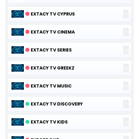
☆
🔴
EXTACY TV CYPRUS
☆
🔴
EXTACY TV CINEMA
☆
🔴
EXTACY TV SERIES
☆
🔴
EXTACY TV GREEKZ
☆
🔴
EXTACY TV MUSIC
☆
🟢
EXTACY TV DISCOVERY
☆
🟢
EXTACY TV KIDS