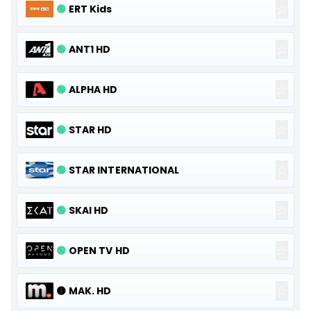
☆
🟢
ERT Kids
☆
🟢
ANT1 HD
☆
🟢
ALPHA HD
☆
🟢
STAR HD
☆
🟢
STAR INTERNATIONAL
☆
🟢
SKAI HD
☆
🟢
OPEN TV HD
☆
🟡
MAK. HD