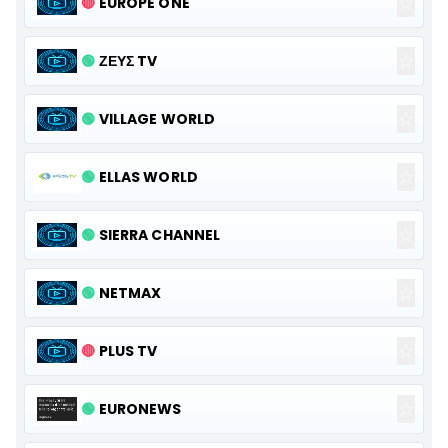
☆
🔴
EUROPE ONE
☆
🟢
ΖΕΥΣ TV
☆
🟢
VILLAGE WORLD
☆
🟢
ELLAS WORLD
☆
🟢
SIERRA CHANNEL
☆
🟢
NETMAX
☆
🔴
PLUS TV
☆
🟢
EURONEWS