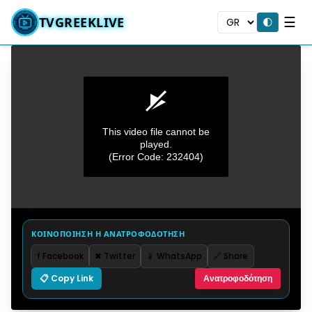
☰
TVGREEKLIVE
🌓
This video file cannot be
played.
(Error Code: 232404)
0
seconds
ΚΟΙΝΟΠΟΙΗΣΗ Η ΑΝΑΤΡΟΦΟΔΟΤΗΣΗ
of
0
f Facebook
✖ Twitter
📱 WhatsApp
🔗 Share
seconds
📋 Copy Link
Ανατροφοδότηση